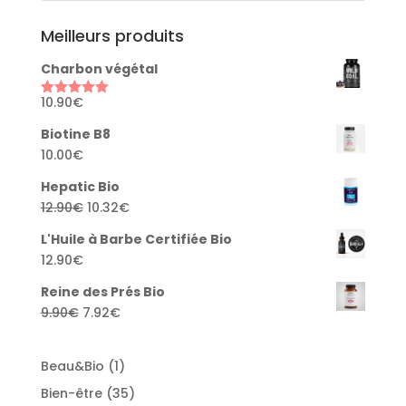
Meilleurs produits
Charbon végétal
10.90
€
Rated
5.00
out of 5
Biotine B8
10.00
€
Hepatic Bio
Original
Current
12.90
€
10.32
€
price
price
L'Huile à Barbe Certifiée Bio
was:
is:
12.90
€
12.90€.
10.32€.
Reine des Prés Bio
Original
Current
9.90
€
7.92
€
price
price
was:
is:
1
Beau&Bio
1
9.90€.
7.92€.
product
35
Bien-être
35