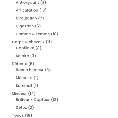
products
3
Antioxydant
3
products
10
Articulation
10
products
7
Circulation
7
products
5
Digestion
5
products
10
Homme & Femme
10
products
11
Corps & cheveux
11
8
products
Capillaire
8
products
3
Solaire
3
products
5
Détente
5
products
3
Bonne humeur
3
products
1
Mémoire
1
product
1
Sommeil
1
product
14
Minceur
14
products
12
Brûleur - Capteur
12
products
2
Détox
2
products
18
Tonus
18