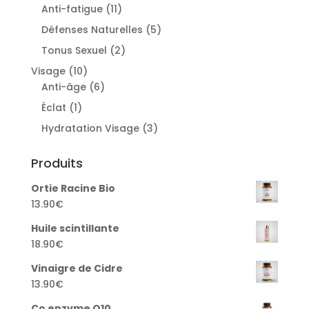
products
11
Anti-fatigue
11
products
5
Défenses Naturelles
5
products
2
Tonus Sexuel
2
products
10
Visage
10
products
6
Anti-âge
6
products
1
Éclat
1
product
3
Hydratation Visage
3
products
Produits
Ortie Racine Bio
13.90
€
Huile scintillante
18.90
€
Vinaigre de Cidre
13.90
€
Co enzyme Q10