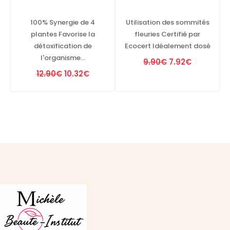
100% Synergie de 4
Utilisation des sommités
plantes Favorise la
fleuries Certifié par
détoxification de
Ecocert Idéalement dosé
l'organisme…
Original
Current
9.90
€
7.92
€
Original
Current
price
price
12.90
€
10.32
€
price
price
was:
is:
was:
is:
9.90€.
7.92€.
12.90€.
10.32€.