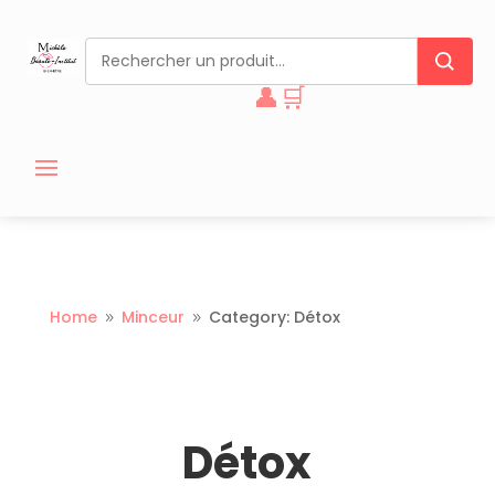
👤
🛒
Home
Minceur
Category: Détox
9
9
Détox