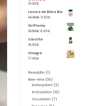
10.90
€
Rated
5.00
out of 5
Levure de Bière Bio
Original
Current
14.90
€
11.92
€
price
price
Griffonia
was:
is:
Original
Current
10.50
€
8.40
€
14.90€.
11.92€.
price
price
Carotte
was:
is:
16.90
€
10.50€.
8.40€.
Onagre
17.90
€
1
Beau&Bio
1
product
35
Bien-être
35
products
3
Antioxydant
3
products
10
Articulation
10
products
7
Circulation
7
products