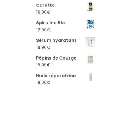
Carotte
16.90
€
Spiruline Bio
12.90
€
Sérum hydratant
19.90
€
Pépins de Courge
15.90
€
Huile réparatrice
19.90
€