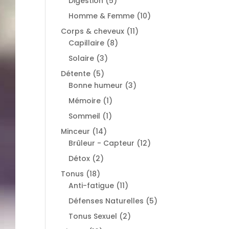
5
Digestion
5
products
10
Homme & Femme
10
products
11
Corps & cheveux
11
8
products
Capillaire
8
products
3
Solaire
3
products
5
Détente
5
products
3
Bonne humeur
3
products
1
Mémoire
1
product
1
Sommeil
1
product
14
Minceur
14
products
12
Brûleur - Capteur
12
products
2
Détox
2
products
18
Tonus
18
products
11
Anti-fatigue
11
products
5
Défenses Naturelles
5
products
2
Tonus Sexuel
2
products