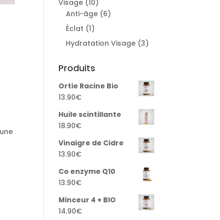
10
Visage
10
products
6
Anti-âge
6
products
1
Éclat
1
product
3
Hydratation Visage
3
products
Produits
a
Ortie Racine Bio
13.90
€
Huile scintillante
18.90
€
 une
Vinaigre de Cidre
13.90
€
Co enzyme Q10
13.90
€
Minceur 4 + BIO
14.90
€