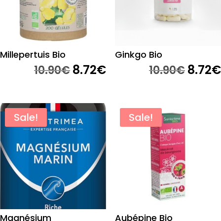
Millepertuis Bio
Ginkgo Bio
Original
8.72
€
Current
Origi
8.72
€
10.90
€
10.90
€
price
price
price
was:
is:
was:
10.90€.
8.72€.
10.90€
Sale!
Sale!
Magnésium
Aubépine Bio