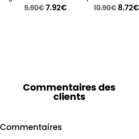
Original
7.92
€
Current
Origi
8.72
€
9.90
€
10.90
€
price
price
price
was:
is:
was:
9.90€.
7.92€.
10.90€
Commentaires des
clients
Commentaires