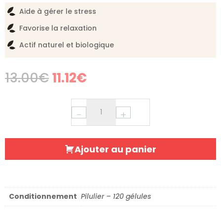
Aide à gérer le stress
Favorise la relaxation
Actif naturel et biologique
Original
Current
13.00
€
11.12
€
price
price
was:
is:
13.00€.
11.12€.
−
+
Ajouter au panier
Conditionnement
Pilulier – 120 gélules