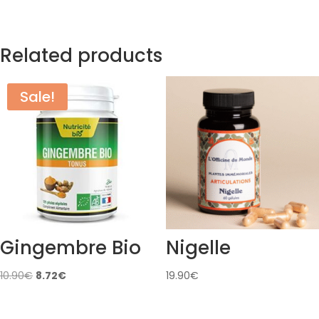
Related products
Sale!
Gingembre Bio
Nigelle
Original
Current
10.90
€
8.72
€
19.90
€
price
price
was:
is: