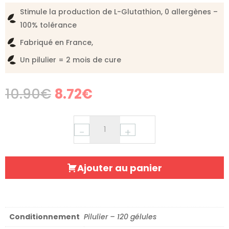
Stimule la production de L-Glutathion, 0 allergènes –
100% tolérance
Fabriqué en France,
Un pilulier = 2 mois de cure
Original
Current
10.90
€
8.72
€
price
price
was:
is:
10.90€.
8.72€.
−
+
Ajouter au panier
Conditionnement
Pilulier – 120 gélules