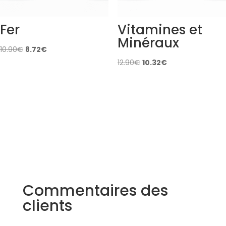
Fer
Vitamines et
Minéraux
Original
Current
10.90
€
8.72
€
price
price
Original
Current
12.90
€
10.32
€
was:
is:
price
price
10.90€.
8.72€.
was:
is:
12.90€.
10.32€.
Commentaires des
clients