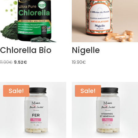
Chlorella Bio
Nigelle
Original
Current
11.90
€
9.52
€
19.90
€
price
price
was:
is:
11.90€.
9.52€.
Sale!
Sale!