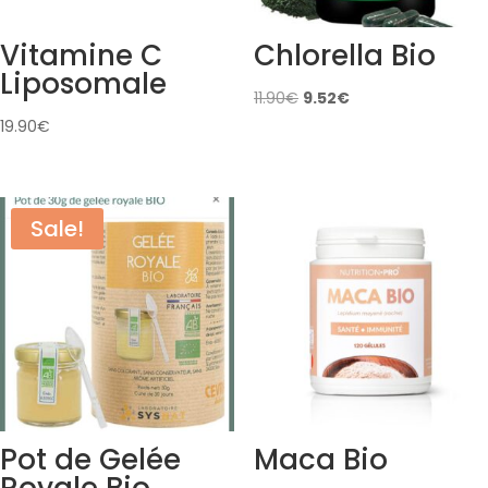
Vitamine C
Chlorella Bio
Liposomale
Original
Current
11.90
€
9.52
€
price
price
19.90
€
was:
is:
11.90€.
9.52€.
Sale!
Pot de Gelée
Maca Bio
Royale Bio