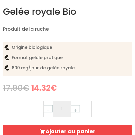
Gelée royale Bio
Produit de la ruche
Origine biologique
Format gélule pratique
600 mg/jour de gelée royale
Original
Current
17.90
€
14.32
€
price
price
was:
is:
17.90€.
14.32€.
−
+
Ajouter au panier