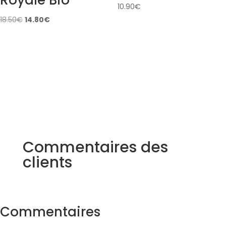
10.90
€
Original
Current
18.50
€
14.80
€
price
price
was:
is:
18.50€.
14.80€.
Commentaires des
clients
Commentaires