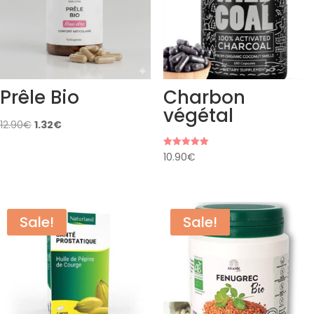
Prêle Bio
Charbon
végétal
Original
Current
12.90
€
1.32
€
price
price
Rated
10.90
€
was:
is:
5.00
out of 5
12.90€.
1.32€.
Sale!
Sale!