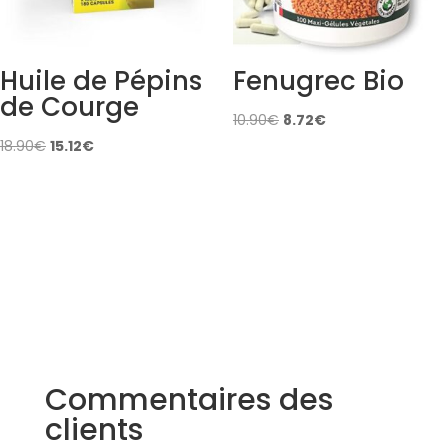
Huile de Pépins
Fenugrec Bio
de Courge
Original
Current
10.90
€
8.72
€
Original
Current
price
price
18.90
€
15.12
€
price
price
was:
is:
was:
is:
10.90€.
8.72€.
18.90€.
15.12€.
Commentaires des
clients