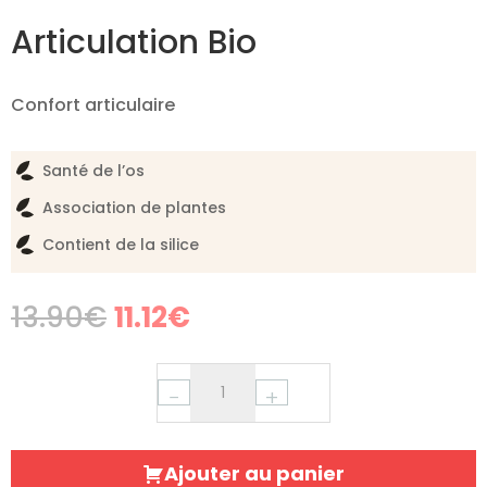
Articulation Bio
Confort articulaire
Santé de l’os
Association de plantes
Contient de la silice
Original
Current
13.90
€
11.12
€
price
price
was:
is:
13.90€.
11.12€.
−
+
Ajouter au panier