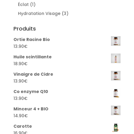
products
1
Éclat
1
product
3
Hydratation Visage
3
products
Produits
Ortie Racine Bio
13.90
€
Huile scintillante
18.90
€
Vinaigre de Cidre
13.90
€
Co enzyme Q10
13.90
€
Minceur 4 + BIO
14.90
€
Carotte
16.90
€