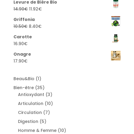
Levure de Bière Bio
Original
Current
14.90
€
11.92
€
price
price
Griffonia
was:
is:
Original
Current
10.50
€
8.40
€
14.90€.
11.92€.
price
price
Carotte
was:
is:
16.90
€
10.50€.
8.40€.
Onagre
17.90
€
1
Beau&Bio
1
product
35
Bien-être
35
products
3
Antioxydant
3
products
10
Articulation
10
products
7
Circulation
7
products
5
Digestion
5
products
10
Homme & Femme
10