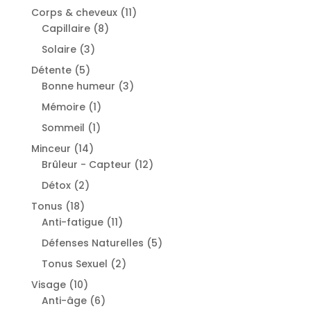
products
11
Corps & cheveux
11
8
products
Capillaire
8
products
3
Solaire
3
products
5
Détente
5
products
3
Bonne humeur
3
products
1
Mémoire
1
product
1
Sommeil
1
product
14
Minceur
14
products
12
Brûleur - Capteur
12
products
2
Détox
2
products
18
Tonus
18
products
11
Anti-fatigue
11
products
5
Défenses Naturelles
5
products
2
Tonus Sexuel
2
products
10
Visage
10
products
6
Anti-âge
6