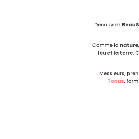
Découvrez
Beau&
Comme la
nature
feu et la terre
. 
Messieurs, pren
Tonus
, for