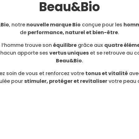
Beau&Bio
Bio
, notre
nouvelle marque Bio
conçue pour les
homm
de
performance, naturel et bien-être
.
, l’homme trouve son
équilibre
grâce aux
quatre élém
Chacun apporte ses
vertus uniques
et se retrouve au 
Beau&Bio
.
ez soin de vous et renforcez votre
tonus et vitalité
ave
mulée pour
stimuler, protéger et revitaliser
votre peau a