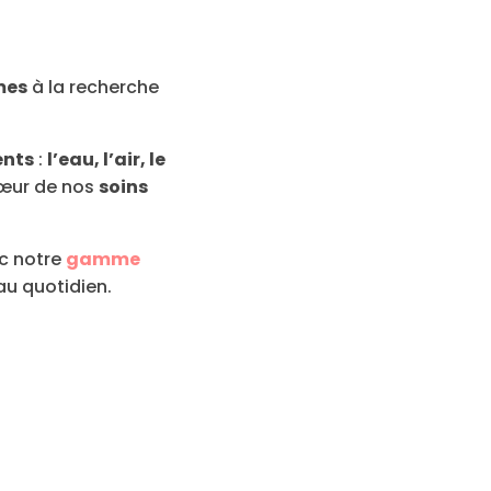
es
à la recherche
ents
:
l’eau, l’air, le
cœur de nos
soins
c notre
gamme
u quotidien.